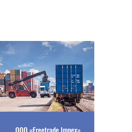
OOO «Freetrade Impex»