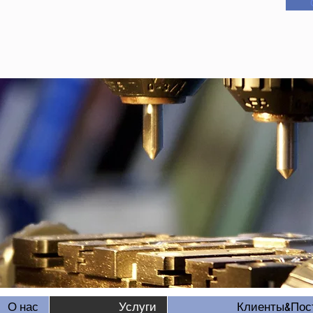
О нас
Услуги
Клиенты&Пос