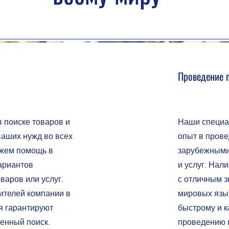
Проведение 
 поиске товаров и
Наши специа
ваших нужд во всех
опыт в прове
ажем помощь в
зарубежными
ариантов
и услуг. Нал
варов или услуг.
с отличным 
ителей компании в
мировых язы
я гарантируют
быстрому и 
енный поиск.
проведению 