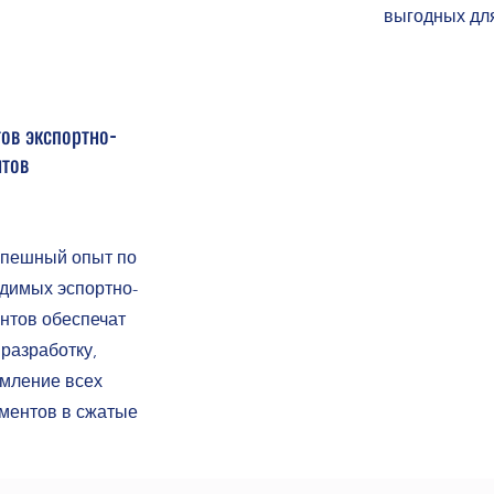
выгодных для
ов экспортно-
тов
спешный опыт по
одимых эспортно-
нтов обеспечат
разработку,
рмление всех
ментов в сжатые